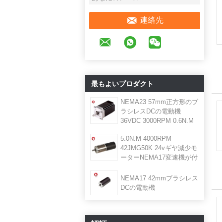
連絡先
最もよいプロダクト
NEMA23 57mm正方形のブ
ラシレスDCの電動機
36VDC 3000RPM 0.6N.M
5.0N.M 4000RPM
42JMG50K 24vギヤ減少モ
ーターNEMA17変速機が付
いているブラシレスdcモー
ター
NEMA17 42mmブラシレス
DCの電動機