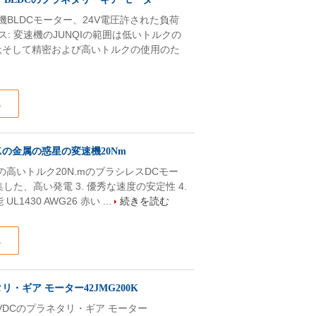
星の変速機BLDCモーター、24V電圧許された負荷
サービス: 変速機のJUNQIの範囲は低いトルクの
;そして精密および高いトルクの使用のた
ス
00Kの金属の惑星の変速機20Nm
変速機の高いトルク20N.mのブラシレスDCモー
密集した、高い発電 3. 優秀な速度の安定性 4.
430 AWG26 赤い ...
続きを読む
ス
ネタリ・ギア モーター42JMG200K
24VDCのプラネタリ・ギア モーター