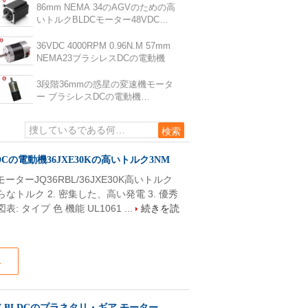
86mm NEMA 34のAGVのための高
いトルクBLDCモーター48VDC
3000RPM 660W 2.1N.M
36VDC 4000RPM 0.96N.M 57mm
NEMA23ブラシレスDCの電動機
3段階36mmの惑星の変速機モータ
ー ブラシレスDCの電動機
36JXE30Kの高いトルク3NM
の電動機36JXE30Kの高いトルク3NM
ーターJQ36RBL/36JXE30K高いトルク
らなトルク 2. 密集した、高い発電 3. 優秀
タイプ 色 機能 UL1061 ...
続きを読
ス
4V BLDCのプラネタリ・ギア モーター