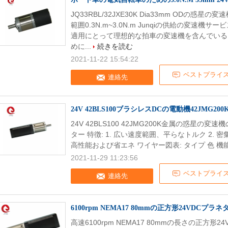
JQ33RBL/32JXE30K Dia33mm ODの惑
範囲0.3N.m~3.0N.m Junqiの供給の変速機
適用にとって理想的な拍車の変速機を含んでいる
めに...
続きを読む
2021-11-22 15:54:22
ベストプライ
連絡先
24V 42BLS100ブラシレスDCの電動機42JMG2
24V 42BLS100 42JMG200K金属の惑星の
ター 特徴: 1. 広い速度範囲、平らなトルク 2. 
高性能および省エネ ワイヤー図表: タイプ 色 機能 UL1
2021-11-29 11:23:56
ベストプライ
連絡先
6100rpm NEMA17 80mmの正方形24VDCプラ
高速6100rpm NEMA17 80mmの長さの正方形