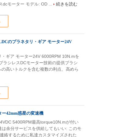
レスdcモーター モデル: OD ...
続きを読む
ス
 BLDCのプラネタリ・ギア モーター24V
・ギア モーター24V 6000RPM 10N.mを
長さ ブラシレスDCモーター技術の提供ブラシ
への高いトルクを含む複数の利点、高めら
ス
モーター42mm惑星の変速機
DC 5400RPM最高torque10N.mが付い
ター 私達は余分サービスを供給してもいい: このモ
連絡するために私達カスタマイズされた