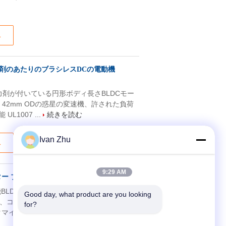
ス
惑星の減力剤のあたりのブラシレスDCの電動機
惑星の減力剤が付いている円形ボディ長さBLDCモー
 特徴: 42mm ODの惑星の変速機、許された負荷
UL1007 ...
続きを読む
Ivan Zhu
ス
9:29 AM
ター ブラシレスDCの電動機24V 1N.M
の変速機BLDCモーター、24V電圧許された負荷範
Good day, what product are you looking 
ブレーキ、コネクター、エンコーダー カスタマイ
for?
タマイズされたフランジ、カスタマイズさ