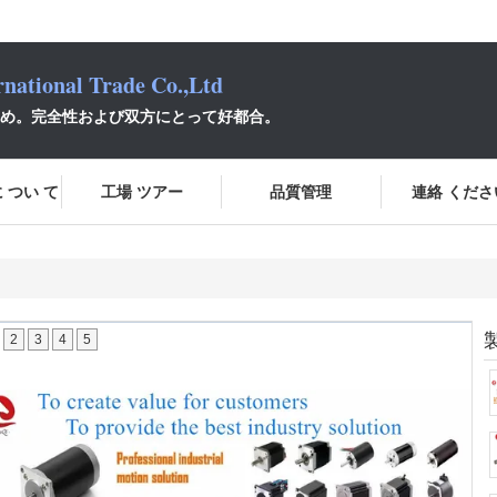
national Trade Co.,Ltd
め。完全性および双方にとって好都合。
 つい て
工場 ツアー
品質管理
連絡 くださ
2
3
4
5