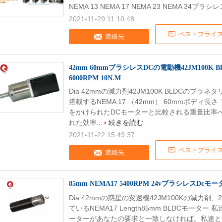
NEMA 13 NEMA 17 NEMA 23 NEMA 34ブラシ
2021-11-29 11:10:48
ベストプライ
連絡先
42mm 60mmブラシレスDCの電動機42JM100K
6000RPM 10N.M
Dia 42mmの減力剤42JM100K BLDCのプラネタリ
搭載するNEMA 17 （42mm） 60mmボディ
をかけられたDCモーターと比較される重量比率
れた効率...
続きを読む
2021-11-22 15:49:37
ベストプライ
連絡先
85mm NEMA17 5400RPM 24vブラシレスDc
Dia 42mmの惑星の変速機42JM100Kの減力剤、24V
ているNEMA17 Length85mm BLDCモー
ーターがあなたの要求と一致しなければ。私達と