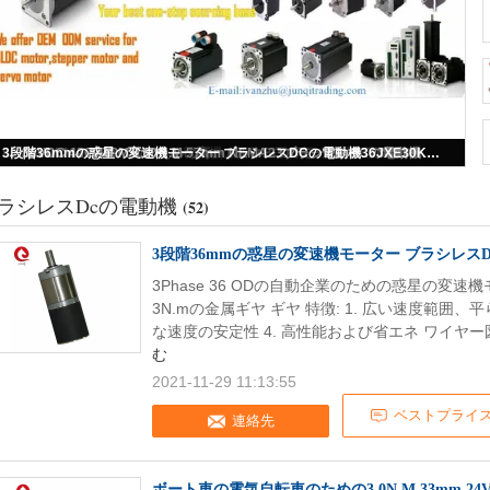
42mmの24V高いトルク ブラシレスDCのサーボ モーター57mm BLDCブラシレス モーター
ラシレスDcの電動機
(52)
3段階36mmの惑星の変速機モーター ブラシレスDC
3Phase 36 ODの自動企業のための惑星の変速機モ
3N.mの金属ギヤ ギヤ 特徴: 1. 広い速度範囲、平
な速度の安定性 4. 高性能および省エネ ワイヤー図表: 
む
2021-11-29 11:13:55
ベストプライ
連絡先
ボート車の電気自転車のための3.0N.M 33mm 2