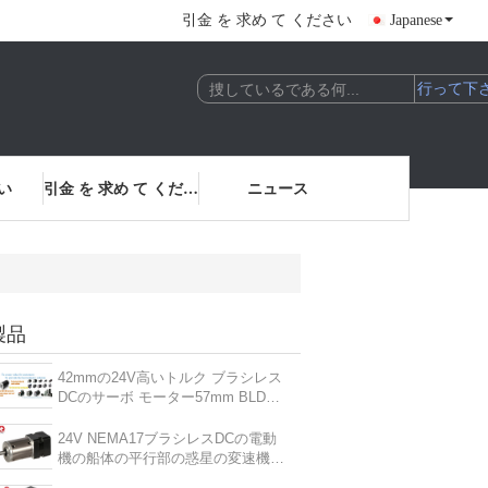
引金 を 求め て ください
Japanese
い
引金 を 求め て ください
ニュース
製品
42mmの24V高いトルク ブラシレス
DCのサーボ モーター57mm BLDC
ブラシレス モーター
24V NEMA17ブラシレスDCの電動
機の船体の平行部の惑星の変速機モ
ーター6500rpm