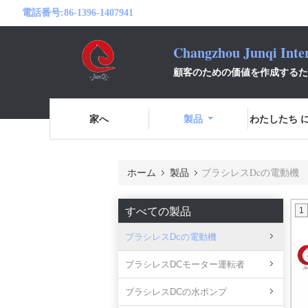
電話番号:
86-1396-1407941
Changzhou Junqi Inter
顧客のための価値を作成するた
家へ
製品
わたしたち に
ホーム
製品
ブラシレスDcの電動機
すべての製品
1
ブラシレスDcの電動機
ブラシレスDCモーター運転者
ブラシレスDCの水ポンプ