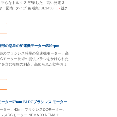
度範囲、平らなトルク 2. 密集した、高い発電 3.
表: タイプ 色 機能 UL1430 ...
続き
ス
行部の惑星の変速機モーター6500rpm
船体の平行部のブラシレス惑星の変速機モーター、高
ラシレスDCモーター技術の提供ブラシをかけられた
クを含む複数の利点、高められた効率およ
ス
モーター57mm BLDCブラシレス モーター
 モーター、42mmブラシレスDCモーター、
Cモーター NEMA 09 NEMA 11