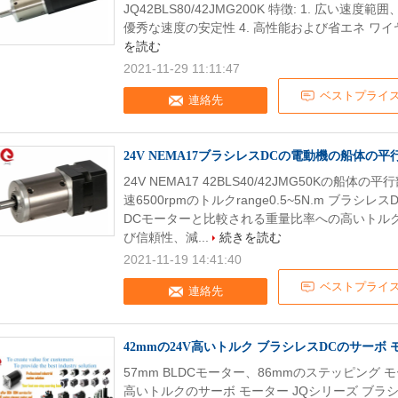
JQ42BLS80/42JMG200K 特徴: 1. 広い速
優秀な速度の安定性 4. 高性能および省エネ ワイヤー図
を読む
2021-11-29 11:11:47
ベストプライ
連絡先
24V NEMA17ブラシレスDCの電動機の船体の平
24V NEMA17 42BLS40/42JMG50Kの
速6500rpmのトルクrange0.5~5N.m ブ
DCモーターと比較される重量比率への高いトル
び信頼性、減...
続きを読む
2021-11-19 14:41:40
ベストプライ
連絡先
42mmの24V高いトルク ブラシレスDCのサーボ 
57mm BLDCモーター、86mmのステッピング
高いトルクのサーボ モーター JQシリーズ ブラシレスD