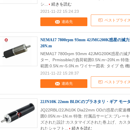
シ...
続きを読む
2021-11-22 15:24:23
ベストプライ
連絡先
NEMA17 7800rpm 93mm 42JMG200K
20N.m
NEMA17 7800rpm 93mm 42JMG200K
ター、Prmissibleの負荷範囲0.5N.m~20N.m
範囲:0.5N.m~5.0N.m ワイヤー図表: タイプ 色 機能 
2021-11-22 15:28:37
ベストプライ
連絡先
22JN10K 22mm BLDCのプラネタリ・ギア モー
JQ22RBL/22JN10K Dia22mm ODの惑星
囲0.05N.m~1N.m 特徴: 付属品サービス:
ズされた設計:カスタマイズされた巻上げ、カス
れたシャフト...
続きを読む