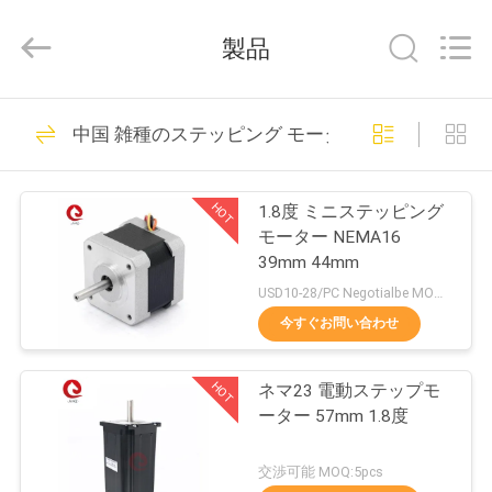
Copyright
©
2021
製品
-
2026
Changzhou
Junqi
家
56
International
Trade
中国 雑種のステッピング モーター
Co.,Ltd.
ブラシレスDcの電
へ
All
Rights
Reserved.
動機
HOT
1.8度 ミニステッピング
製
モーター NEMA16
39mm 44mm
品
USD10-28/PC Negotialbe MOQ:10pcs
今すぐお問い合わせ
127
わ
ブラシレスDCモー
HOT
ネマ23 電動ステップモ
た
ーター 57mm 1.8度
ター運転者
し
交渉可能 MOQ:5pcs