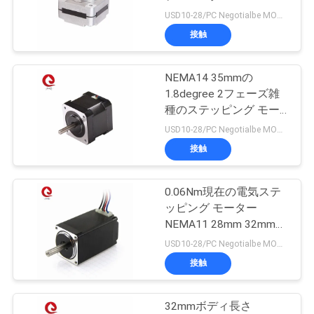
39mmの長さ
USD10-28/PC Negotialbe MOQ:10pcs
品
接触
24
質
ステッピング モー
NEMA14 35mmの
管
1.8degree 2フェーズ雑
ターの運転者
種のステッピング モー
理
ター26mm 0.28A
USD10-28/PC Negotialbe MOQ:10pcs
0.07Nm
接触
連
絡
0.06Nm現在の電気ステ
104
ッピング モーター
DCはモーターを連
く
NEMA11 28mm 32mmボ
ディ長さ0.67A
USD10-28/PC Negotialbe MOQ:10pcs
だ
動させた
接触
さ
い
32mmボディ長さ