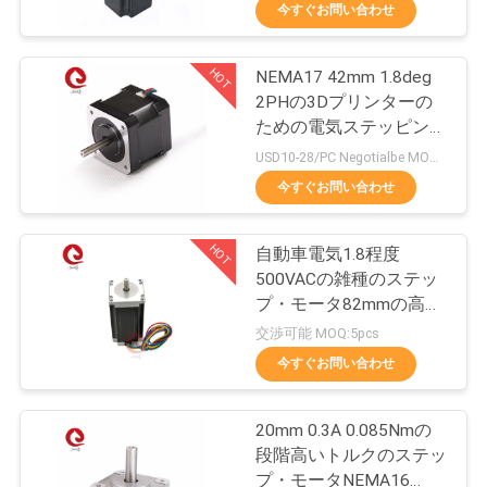
た
今すぐお問い合わせ
ち
HOT
NEMA17 42mm 1.8deg
に
130
2PHの3Dプリンターの
つ
ブラシレスDCの水
ための電気ステッピング
モーター25mm 60mmの
USD10-28/PC Negotialbe MOQ:10pcs
い
長さ
ポンプ
今すぐお問い合わせ
て
HOT
自動車電気1.8程度
500VACの雑種のステッ
工
プ・モータ82mmの高い
83
場
トルク
交渉可能 MOQ:5pcs
雑種のステッピン
今すぐお問い合わせ
ツ
グ モーター
ア
20mm 0.3A 0.085Nmの
段階高いトルクのステッ
ー
プ・モータNEMA16