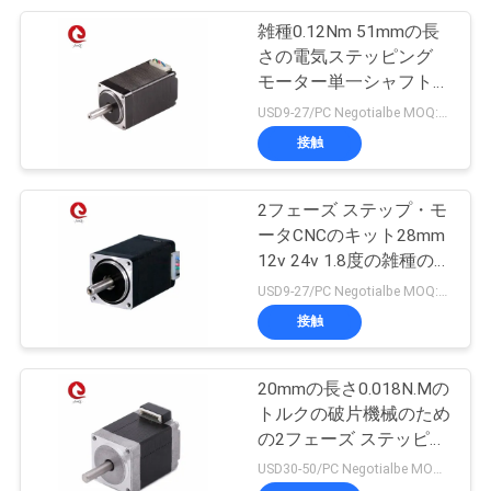
て
雑種0.12Nm 51mmの長
10
く
さの電気ステッピング
モーター単一シャフト
だ
重水素ランプの電源
28HB51のステップ・モ
USD9-27/PC Negotialbe MOQ:10pcs
さ
ータ
接触
い
2フェーズ ステップ・モ
ータCNCのキット28mm
地
12v 24v 1.8度の雑種の
18
ステッピング モーター
USD9-27/PC Negotialbe MOQ:10pcs
図
BLDC モータードラ
0.09Nm
接触
イバーIC
プ
20mmの長さ0.018N.Mの
ラ
トルクの破片機械のため
の2フェーズ ステッピン
イ
グ モーターの塗布
USD30-50/PC Negotialbe MOQ:10pcs