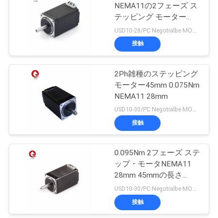
NEMA11の2フェーズ ス
テッピング モーター
40
ニ
28mm 0.95A 0.043Nm
USD10-28/PC Negotialbe MOQ:10pcs
後部ワイパー モー
接触
ュ
ター
ー
2Ph雑種のステッピング
モーター45mm 0.075Nm
ス
NEMA11 28mm
USD10-30/PC Negotialbe MOQ:10pcs
引
接触
82
金
ブラシレスDCの送
0.095Nm 2フェーズ ステ
を
ップ・モータNEMA11
風機
28mm 45mmの長さ
求
0.67A injecking機械
USD10-30/PC Negotialbe MOQ:10pcs
め
接触