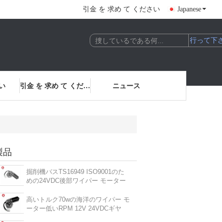
引金 を 求め て ください
Japanese
い
引金 を 求め て ください
ニュース
製品
掘削機バスTS16949 ISO9001のた
めの24VDC後部ワイパー モーター
高いトルク70wの海洋のワイパー モ
ーター低いRPM 12V 24VDCギヤ