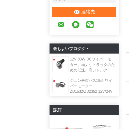
連絡先
最もよいプロダクト
12V 80W DCワイパー モー
ター、頑丈なトラックのた
めの低速、高いトルク
ジュンチ市バス部品 ワイ
パーモーター
ZD1532/ZD2352 12V/24V
50W ウインドブレーキワ
イパーモーター
認証