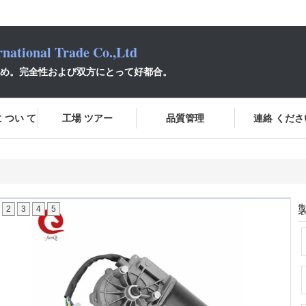
national Trade Co.,Ltd
め。完全性および双方にとって好都合。
 つい て
工場 ツアー
品質管理
連絡 くださ
2
3
4
5