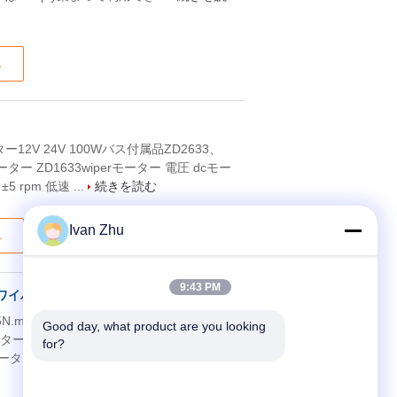
ス
12V 24V 100Wバス付属品ZD2633、
ーター ZD1633wiperモーター 電圧 dcモー
 rpm 低速 ...
続きを読む
Ivan Zhu
ス
9:43 PM
なワイパー モーター
5N.m DCワイパー モーターは、Dogaおよ
Good day, what product are you looking 
ー変数: 項目 ZD2633ワイパー モーター
for?
cモーター12V 正価格販売速度 高...
続きを読