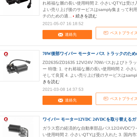
れ裕福な層の長い使用時間 2. 小さいQTYは受け入
よい売り上げ後のサービスはsamply集まって利
チのための適...
続きを読む
2021-05-07 16:18:52
ベストプライ
連絡先
70W後部ワイパー モーター バス トラックのた
ZD2635/ZD1635 12V/24V 70Wバスお
ー 特徴: 1. それ裕福な層の長い使用時間 2. 小
そして良質 4. よい売り上げ後のサービスはsampl
きを読む
2021-03-08 14:37:53
ベストプライ
連絡先
ワイパー モーター12VDC 24VDCを取り替えるガラス
ガラス窓の経済的な自動車部品バス12/24VDCワイ
い使用時間 2. 小さいQTYは受け入れた 3. 国