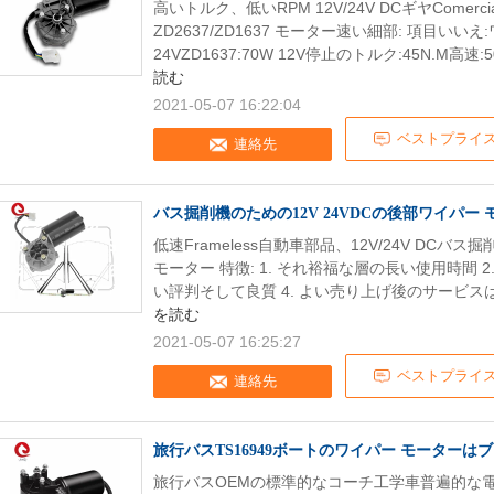
高いトルク、低いRPM 12V/24V DCギヤComer
ZD2637/ZD1637 モーター速い細部: 項目いいえ:
24VZD1637:70W 12V停止のトルク:45N.M高速:50
読む
2021-05-07 16:22:04
ベストプライ
連絡先
バス掘削機のための12V 24VDCの後部ワイパー 
低速Frameless自動車部品、12V/24V DCバス
モーター 特徴: 1. それ裕福な層の長い使用時間 2
い評判そして良質 4. よい売り上げ後のサービスはs
を読む
2021-05-07 16:25:27
ベストプライ
連絡先
旅行バスTS16949ボートのワイパー モーターは
旅行バスOEMの標準的なコーチ工学車普遍的な電気ワイ