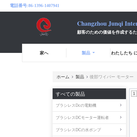
電話番号:
86-1396-1407941
Changzhou Junqi Inter
顧客のための価値を作成するた
家へ
製品
わたしたち に
ホーム
製品
後部ワイパー モーター
すべての製品
1
ブラシレスDcの電動機
ブラシレスDCモーター運転者
ブラシレスDCの水ポンプ