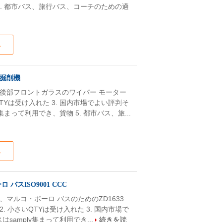
 5. 都市バス、旅行バス、コーチのための適
ス
ス掘削機
ス掘削機の後部フロントガラスのワイパー モーター
QTYは受け入れた 3. 国内市場でよい評判そ
集まって利用でき、貨物 5. 都市バス、旅...
ス
バスISO9001 CCC
633、マルコ・ポーロ バスのためのZD1633
間 2. 小さいQTYは受け入れた 3. 国内市場で
samply集まって利用でき...
続きを読