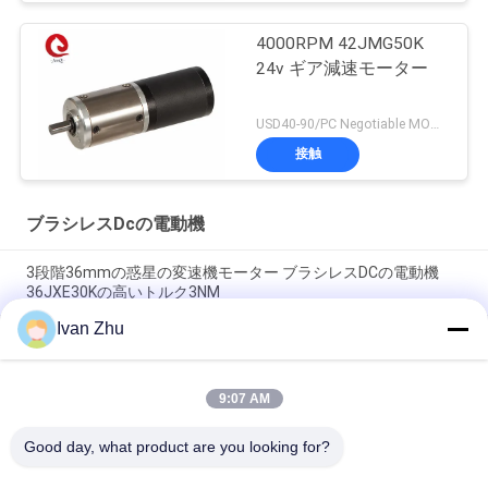
4000RPM 42JMG50K
24v ギア減速モーター
USD40-90/PC Negotiable MOQ:5PCS
接触
ブラシレスDcの電動機
3段階36mmの惑星の変速機モーター ブラシレスDCの電動機
36JXE30Kの高いトルク3NM
Ivan Zhu
24V 42BLS100ブラシレスDCの電動機42JMG200Kの金属の惑星
の変速機20Nm
9:07 AM
6100rpm NEMA17 80mmの正方形24VDCプラネタリ・ギア モ
ーター42JMG200K
Good day, what product are you looking for?
すべて