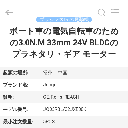
Copyright
©
2021
-
2026
ブラシレスDcの電動機
Changzhou
Junqi
ボート車の電気自転車のため
家
International
Trade
Co.,Ltd.
の3.0N.M 33mm 24V BLDCの
へ
All
Rights
Reserved.
プラネタリ・ギア モーター
製
品
起源の場所:
常州、中国
Junqi
ブランド名:
わ
CE, RoHs, REACH
証明:
た
JQ33RBL/32JXE30K
モデル番号:
し
5PCS
最小注文数量: