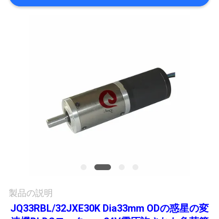
品
質
管
理
連
絡
く
だ
製品の説明
さ
JQ33RBL/32JXE30K Dia33mm ODの惑星の変
い