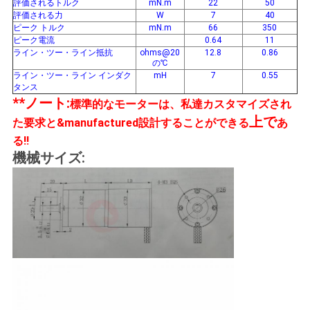
評価されるトルク
mN.m
22
50
評価される力
W
7
40
ピーク トルク
mN.m
66
350
ピーク電流
0.64
11
ライン・ツー・ライン抵抗
ohms@20
12.8
0.86
の℃
ライン・ツー・ライン インダク
mH
7
0.55
タンス
**ノート:
標準的なモーターは、私達カスタマイズされ
上で
た要求と&manufactured設計することができる
あ
る!!
機械サイズ: