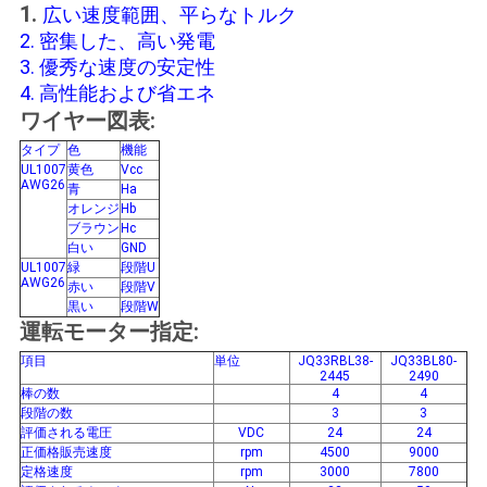
バ
1.
広い速度範囲、平らなトルク
2. 密集した、高い発電
シ
3. 優秀な速度の安定性
4. 高性能および省エネ
ー
ワイヤー図表:
ポ
タイプ
色
機能
UL1007
黄色
Vcc
リ
AWG26
青
Ha
オレンジ
Hb
シ
ブラウン
Hc
白い
GND
UL1007
緑
段階U
ー
AWG26
赤い
段階V
黒い
段階W
運転モーター指定:
項目
単位
JQ33RBL38-
JQ33BL80-
2445
2490
棒の数
4
4
段階の数
3
3
評価される電圧
VDC
24
24
正価格販売速度
rpm
4500
9000
定格速度
rpm
3000
7800