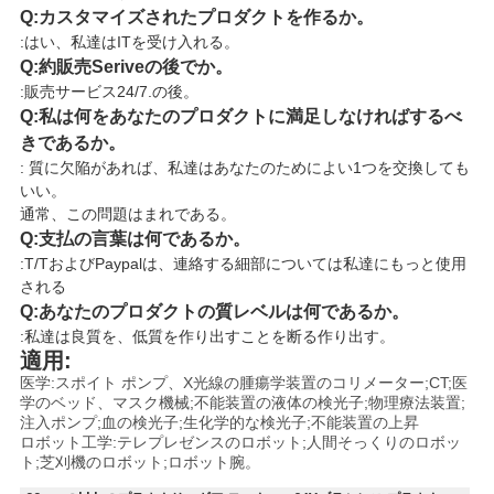
Q:カスタマイズされたプロダクトを作るか。
:はい、私達はITを受け入れる。
Q:約販売Seriveの後でか。
:販売サービス24/7.の後。
Q:私は何をあなたのプロダクトに満足しなければするべ
きであるか。
: 質に欠陥があれば、私達はあなたのためによい1つを交換しても
いい。
通常、この問題はまれである。
Q:支払の言葉は何であるか。
:T/TおよびPaypalは、連絡する細部については私達にもっと使用
される
Q:あなたのプロダクトの質レベルは何であるか。
:私達は良質を、低質を作り出すことを断る作り出す。
適用:
医学:スポイト ポンプ、X光線の腫瘍学装置のコリメーター;CT;医
学のベッド、マスク機械;不能装置の液体の検光子;物理療法装置;
注入ポンプ;血の検光子;生化学的な検光子;不能装置の上昇
ロボット工学:テレプレゼンスのロボット;人間そっくりのロボッ
ト;芝刈機のロボット;ロボット腕。