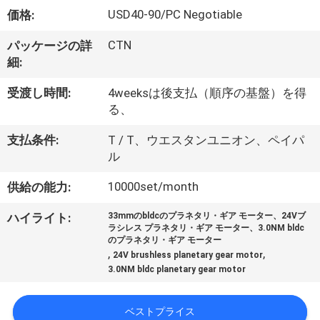
た
USD40-90/PC Negotiable
価格:
ち
CTN
パッケージの詳
に
細:
つ
受渡し時間:
4weeksは後支払（順序の基盤）を得
い
る、
て
支払条件:
T / T、ウエスタンユニオン、ペイパ
ル
10000set/month
供給の能力:
工
場
ハイライト:
33mmのbldcのプラネタリ・ギア モーター、24Vブ
ラシレス プラネタリ・ギア モーター、3.0NM bldc
のプラネタリ・ギア モーター
ツ
,
,
24V brushless planetary gear motor
3.0NM bldc planetary gear motor
ア
ー
ベストプライス