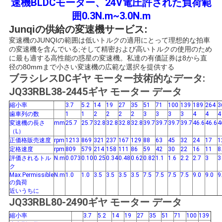
速機BLDCモーター、24V電圧許された負荷範
囲0.3N.m~3.0N.m
ニ
Junqiの供給の変速機サービス:
変速機のJUNQIの範囲は低いトルクの適用にとって理想的な拍車
ュ
の変速機を含んでいる;そして精密および高いトルクの使用のため
に最も適する高性能の惑星の変速機。私達の有価証券は8から直
ー
径の80mmまで小さい変速機の広範な選択を提供する
ブラシレスDCギヤ モーター技術的なデータ:
ス
JQ33RBL38-2445ギヤ モーター データ
縮小率
3.7
5.2
14
19
27
35
51
71
100
139
189
264
3
歯車列の数
1
1
2
2
2
2
3
3
3
3
4
4
4
引
変速機の長さ
mm
25.7
25.7
32.8
32.8
32.8
32.8
39.7
39.7
39.7
39.7
46.6
46.6
4
（L）
正価格販売速度
rpm
1213
869
321
237
167
129
88
63
45
32
24
17
1
金
定格速度
rpm
809
579
214
158
111
86
59
42
30
22
16
11
8
評価されるトル
N.m
0.073
0.10
0.25
0.34
0.48
0.62
0.82
1.1
1.6
2.2
2.7
3
3
を
ク
Max.Permissible
N.m
1.0
1.0
3.5
3.5
3.5
3.5
7.5
7.5
7.5
7.5
9.0
9.0
9
求
の負荷
近いうちに
JQ33RBL80-2490ギヤ モーター データ
め
縮小率
3.7
5.2
14
19
27
35
51
71
100
139