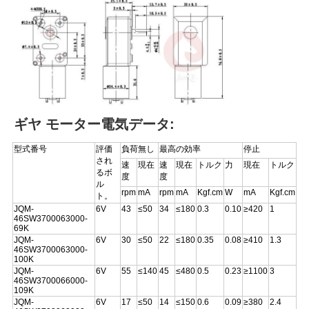
て
く
だ
さ
い
ギヤ モーター電気データ:
型式番号
評価
負荷無し
最高の効率
停止
地
され
速
現在
速
現在
トルク
力
現在
トルク
るボ
度
度
図
ル
rpm
mA
rpm
mA
Kgf.cm
W
mA
Kgf.cm
ト。
JQM-
6V
43
≤50
34
≤180
0.3
0.10
≥420
1
46SW3700063000-
69K
プ
JQM-
6V
30
≤50
22
≤180
0.35
0.08
≥410
1.3
46SW3700063000-
ラ
100K
JQM-
6V
55
≤140
45
≤480
0.5
0.23
≥1100
3
46SW3700066000-
イ
109K
JQM-
6V
17
≤50
14
≤150
0.6
0.09
≥380
2.4