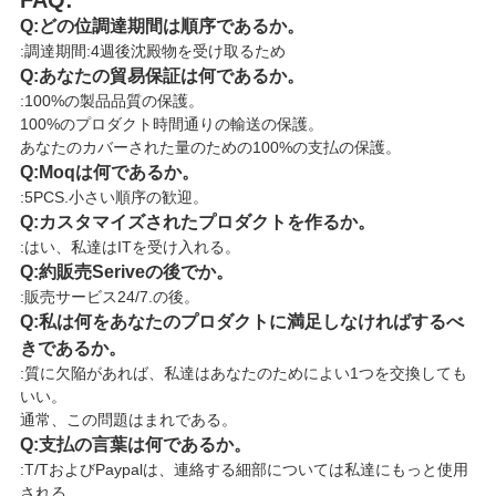
Q:どの位調達期間は順序であるか。
:調達期間:4週後沈殿物を受け取るため
Q:あなたの貿易保証は何であるか。
:100%の製品品質の保護。
100%のプロダクト時間通りの輸送の保護。
あなたのカバーされた量のための100%の支払の保護。
Q:Moqは何であるか。
:5PCS.小さい順序の歓迎。
Q:カスタマイズされたプロダクトを作るか。
:はい、私達はITを受け入れる。
Q:約販売Seriveの後でか。
:販売サービス24/7.の後。
Q:私は何をあなたのプロダクトに満足しなければするべ
きであるか。
:質に欠陥があれば、私達はあなたのためによい1つを交換しても
いい。
通常、この問題はまれである。
Q:支払の言葉は何であるか。
:T/TおよびPaypalは、連絡する細部については私達にもっと使用
される