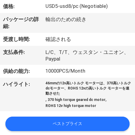
た
USD5-usd8/pc (Negotiable)
価格:
ち
パッケージの詳
輸出のための続き
に
細:
つ
受渡し時間:
確認される
い
支払条件:
L/C、T/T、ウェスタン・ユニオン、
て
Paypal
10000PCS/Month
供給の能力:
工
ハイライト:
46mmの12v高いトルク モーターは、370高いトルク
dcモーター、ROHS 12vの高いトルク モーターを連
場
動させた
,
,
370 high torque geared dc motor
ツ
ROHS 12v high torque motor
ア
ベストプライス
ー