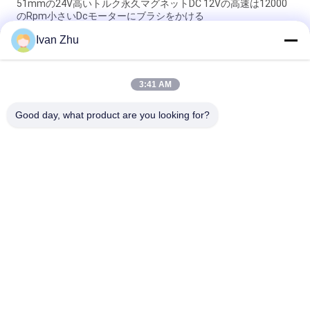
51mmの24V高いトルク永久マグネットDC 12Vの高速は12000
のRpm小さいDcモーターにブラシをかける
Ivan Zhu
1N.M 24VDCはモーターを徐々に引出す医学機械のための46mm
の変速機モーターを連動させた
3:41 AM
3V 3RPM 80RPM DCは3N.Mモーターを洗濯機のための連動させ
た
Good day, what product are you looking for?
人気カテゴリ
すべて
ブラシレスDcの電動
ブラシレスDCモータ
機
ー運転者
ブラシレスDCの水ポ
雑種のステッピング 
ンプ
モーター
ステッピング モータ
DCはモーターを連動
ーの運転者
させた
後部ワイパー モータ
ブラシレスDCの送風