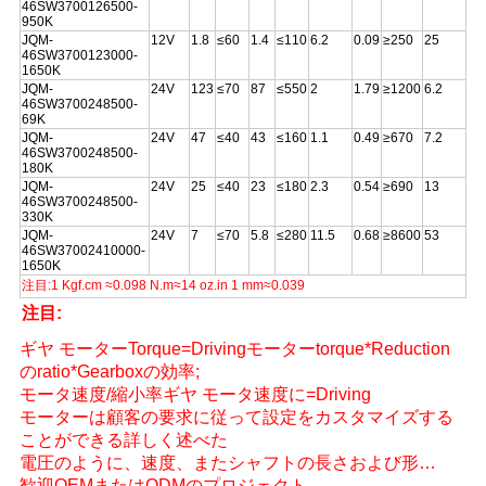
46SW3700126500-
950K
JQM-
12V
1.8
≤60
1.4
≤110
6.2
0.09
≥250
25
46SW3700123000-
1650K
JQM-
24V
123
≤70
87
≤550
2
1.79
≥1200
6.2
46SW3700248500-
69K
JQM-
24V
47
≤40
43
≤160
1.1
0.49
≥670
7.2
46SW3700248500-
180K
JQM-
24V
25
≤40
23
≤180
2.3
0.54
≥690
13
46SW3700248500-
330K
JQM-
24V
7
≤70
5.8
≤280
11.5
0.68
≥8600
53
46SW37002410000-
1650K
注目:1 Kgf.cm ≈0.098 N.m≈14 oz.in 1 mm≈0.039
注目:
ギヤ モーターTorque=Drivingモーターtorque*Reduction
のratio*Gearboxの効率;
モータ速度/縮小率ギヤ モータ速度に=Driving
モーターは顧客の要求に従って設定をカスタマイズする
ことができる詳しく述べた
電圧のように、速度、またシャフトの長さおよび形…
歓迎OEMまたはODMのプロジェクト