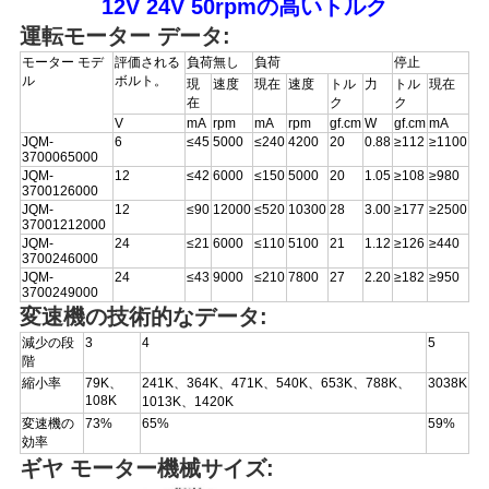
12V 24V 50rpmの高いトルク
運転モーター データ:
ニ
モーター モデ
評価される
負荷無し
負荷
停止
ル
ボルト。
現
速度
現在
速度
トル
力
トル
現在
ュ
在
ク
ク
V
mA
rpm
mA
rpm
gf.cm
W
gf.cm
mA
JQM-
6
≤45
5000
≤240
4200
20
0.88
≥112
≥1100
ー
3700065000
JQM-
12
≤42
6000
≤150
5000
20
1.05
≥108
≥980
ス
3700126000
JQM-
12
≤90
12000
≤520
10300
28
3.00
≥177
≥2500
37001212000
JQM-
24
≤21
6000
≤110
5100
21
1.12
≥126
≥440
3700246000
引
JQM-
24
≤43
9000
≤210
7800
27
2.20
≥182
≥950
3700249000
金
変速機の技術的なデータ:
減少の段
3
4
5
を
階
縮小率
79K、
241K、364K、471K、540K、653K、788K、
3038K
求
108K
1013K、1420K
変速機の
73%
65%
59%
め
効率
ギヤ モーター機械サイズ: