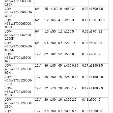
46SW3700063000-
バ
180K
JQM-
6V
25
≤160
19
≤650
2
0.39
≥1600
7.8
シ
46SW3700068500-
330K
JQM-
6V
5.2
≤65
4.3
≤260
3
0.13
≥830
13.5
ー
46SW3700065000-
950K
JQM-
6V
1.5
≤55
1.2
≤120
5
0.06
≥370
22
ポ
46SW3700062500-
1650K
リ
JQM-
6V
0.6
≤60
0.5
≤220
15
0.08
≥400
38
46SW3700063200-
5300K
シ
JQM-
12V
82
≤82
52
≤550
0.6
0.32
≥780
2
46SW3700125700-
69K
ー
JQM-
12V
86
≤85
65
≤400
0.85
0.57
≥1150
3.5
46SW3700126000-
69K
JQM-
12V
85
≤50
75
≤240
0.42
0.32
≥1150
2.8
46SW3700128500-
100K
JQM-
12V
32
≤70
28
≤300
1.7
0.49
≥1100
9.9
46SW3700128300-
255K
JQM-
12V
20
≤80
16
≤300
2.5
0.41
≥700
9
46SW3700126500-
330K
JQM-
12V
6.8
≤50
5.6
≤300
5.5
0.32
≥1060
28