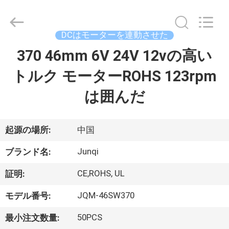
Copyright
©
2021
-
2026
DCはモーターを連動させた
Changzhou
Junqi
370 46mm 6V 24V 12vの高い
家
International
Trade
Co.,Ltd.
トルク モーターROHS 123rpm
へ
All
Rights
Reserved.
は囲んだ
製
品
起源の場所:
中国
Junqi
ブランド名:
わ
CE,ROHS, UL
証明:
た
JQM-46SW370
モデル番号:
し
50PCS
最小注文数量: