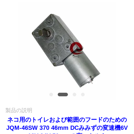
品
質
管
理
連
絡
く
だ
製品の説明
さ
ネコ用のトイレおよび範囲のフードのための
JQM-46SW 370 46mm DCみみずの変速機6V
い